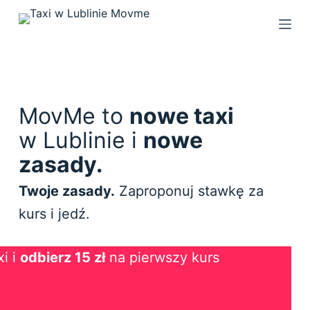
P
r
z
e
j
d
MovMe to
nowe taxi
ź
w Lublinie i
nowe
d
zasady.
o
t
Twoje zasady.
Zaproponuj stawkę za
r
kurs i jedź.
e
ś
c
i i
odbierz 15 zł
na pierwszy kurs
i